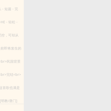
 短篇 - 完
E - 轻松 -
在她把一个“可怜兮兮...
前即将发生的
你换一个模样
戏子<br>民国背景
br>完结<br>
这首歌也满是
面，他穿着高中
[明教/唐门]