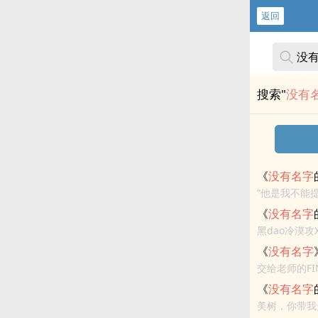
返回
搜索"
没有
《
没有
名字
“他是我不能
屿、肖桔
《
没有
名字
黑dao冷漠
《
没有
名字
交给老师的FIN
结<br>
《
没有
名字
美树，你带我走吧