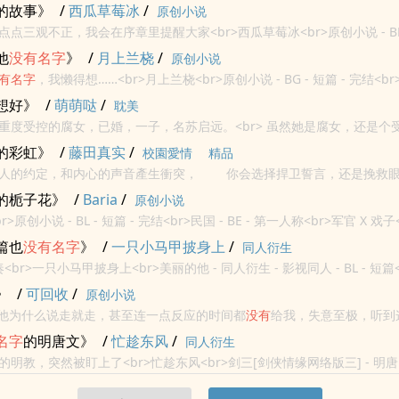
 原作向<br>
的故事》
/
西瓜草莓冰
/
原创小说
点三观不正，我会在序章里提醒大家<br>西瓜草莓冰<br>原创小说 - BL -
 荤素均衡 - 现代 - 校园<br>
他
没有
名字
》
/
月上兰桡
/
原创小说
有
名字
，我懒得想……<br>月上兰桡<br>原创小说 - BG - 短篇 - 完结<br>H
合<br>1v1<br>由几年前的一个梦境改写而成的。...
想好》
/
萌萌哒
/
耽美
的腐女，已婚，一子，名苏启远。<br> 虽然她是腐女，还是个受控，可却从
没想要自己的儿子搞基，所以她只能偷偷摸摸的看耽美文。<br> 然而，
的彩虹》
/
藤田真实
/
校園愛情
精品
的人的约定，和内心的声音產生衝突， 你会选择捍卫誓言，还是挽救眼
－「我再也不要见到有人死在我的面前了。」 如果有一个机会，让
的栀子花》
/
Baria
/
原创小说
.
a<br>原创小说 - BL - 短篇 - 完结<br>民国 - BE - 第一人称<br>军官 X 
很短。<br>第一人称，BE。<br...
篇也
没有
名字
》
/
一只小马甲披身上
/
同人衍生
br>一只小马甲披身上<br>美丽的他 - 同人衍生 - 影视同人 - BL - 短篇<
》
/
可回收
/
原创小说
不通他为什么说走就走，甚至连一点反应的时间都
没有
给我，失意至极，听到
翻涌。<br>再后来，每次听到这首歌，脑海里就会不自然浮现出一段画
名字
的明唐文》
/
忙趁东风
/
同人衍生
明教，突然被盯上了<br>忙趁东风<br>剑三[剑侠情缘网络版三] - 明唐
<br>短篇 - 完结 - HE - 高H<br>有一天，有个明教感...