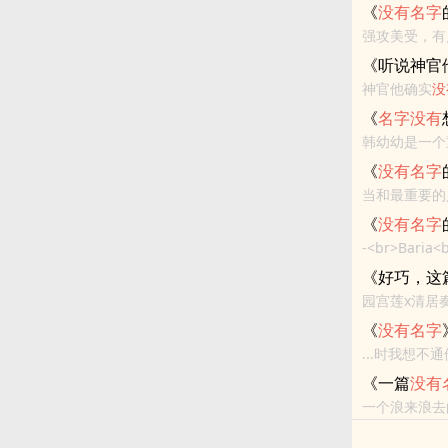
人称 - 清水 -
《
没有
名字
强攻美受，有点
结<br>HE -
《听说神官
神官他确实
没
奇幻 - 天作之
《
名字
没有
韩幼幼是一个重度受控
《
没有
名字
当和最重要
意外？ －
《
没有
名字
活在这个世界..
-<br>Bari
<br>一发完，
《好巧，这
园宫莲x清居奏<
《
没有
名字
...时我想
悲伤的情绪在
《一篇
没有
的校服，...
一个浪来浪去的
同人衍生 - BL