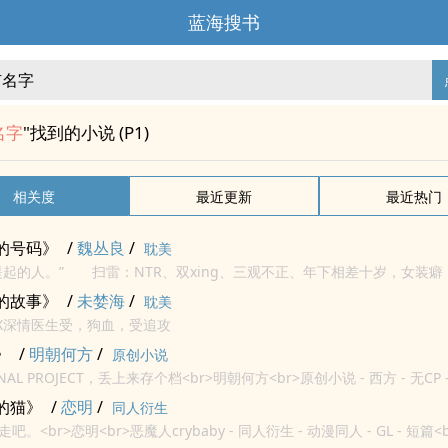
蓝海搜书
名字
"找到的小说 (P1)
相关度
最近更新
最近热门
的号码》
/
魏丛良
/
耽美
提起的人。” 扫雷：NTR、双xing、三观不正、年下相差十岁，女装
的故事》
/
未婪海
/
耽美
攻X深情医生受，狗血，受追攻
》
/
明朝何方
/
原创小说
AL PROJECT，丢上来存个档<br>明朝何方<br>原创小说 - 西方 - 无CP -
的猫》
/
恋明
/
同人衍生
。<br>恋明<br>恶魔人crybaby - 同人衍生 - 动漫同人 - GL - 短篇<b