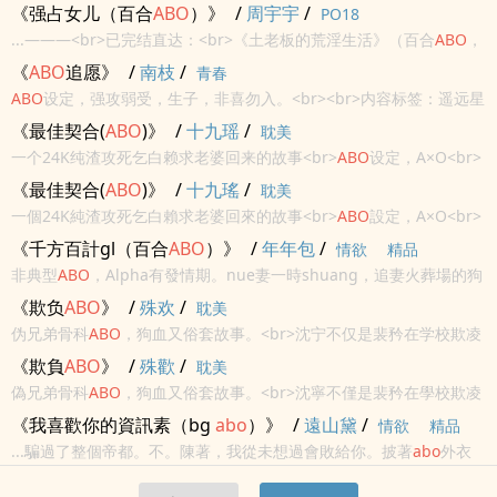
omega之大反攻最新章节小说在线阅读，实时同步更新[
abo
]重生
《强占女儿（百合
ABO
）》
/
周宇宇
/
PO18
omega之大反攻最新章节，书友所发表的[
abo
]重...
...———<br>已完结直达：<br>《土老板的荒淫生活》（百合
ABO
，
NP) /<br>《给那个alpha白肏》（百合
ABO
） /<br>《偿还》（百合
《
ABO
追愿》
/
南枝
/
青春
ABO
，母女） /<br>《和房东姐...
ABO
设定，强攻弱受，生子，非喜勿入。<br><br>内容标签：遥远星
空 情有独钟 豪门世家<br><br>搜索关键字：主角：洺菱，洺烯 ┃ 配
《最佳契合(
ABO
)》
/
十九瑶
/
耽美
角：安安 ┃ 其它：
ABO
设定，HE
一个24K纯渣攻死乞白赖求老婆回来的故事<br>
ABO
设定，A×O<br>
渣攻回头，狗血套路，191祖传配方。<br>虐恋
ABO
破镜重圆 覆水
《最佳契合(
ABO
)》
/
十九瑤
/
耽美
难收 HE
一個24K純渣攻死乞白賴求老婆回來的故事<br>
ABO
設定，A×O<br>
渣攻回頭，狗血套路，191祖傳配方。<br>虐戀
ABO
破鏡重圓 覆水
《千方百計gl（百合
ABO
）》
/
年年包
/
情欲
精品
難收 HE
非典型
ABO
，Alpha有發情期。nue妻一時shuang，追妻火葬場的狗
血文。強O弱A，Alpha鬱離是受，是受，是很美味會哭唧唧的受。 美
《欺负
ABO
》
/
殊欢
/
耽美
豔偏執狠姐姐O &amp; 外冷neire清冷溫柔...
伪兄弟骨科
ABO
，狗血又俗套故事。<br>沈宁不仅是裴矜在学校欺凌
的对象，更是裴矜父亲在外多年的私生子，裴矜在学校欺负他，在家
《欺負
ABO
》
/
殊歡
/
耽美
里欺负他，在床上欺负他，仗着他是一个alpha，是他的哥哥。<br...
偽兄弟骨科
ABO
，狗血又俗套故事。<br>沈寧不僅是裴矜在學校欺凌
的物件，更是裴矜父親在外多年的私生子，裴矜在學校欺負他，在家
《我喜歡你的資訊素（bg
abo
）》
/
遠山黛
/
情欲
精品
裡欺負他，在床上欺負他，仗著他是一個alpha，是他的哥哥。<br...
...騙過了整個帝都。不。陳著，我從未想過會敗給你。披著
abo
外衣
的言情，感覺po上
abo
言情比較少，對
abo
不是很瞭解，私設大概是