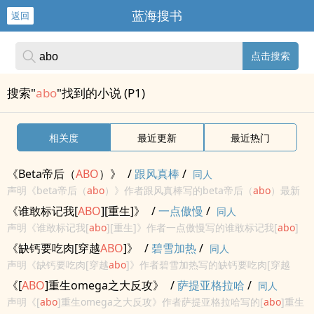
蓝海搜书
返回
点击搜索
搜索"
abo
"找到的小说 (P1)
相关度
最近更新
最近热门
《Beta帝后（
ABO
）》
/
跟风真棒
/
同人
声明《beta帝后（
abo
）》作者跟风真棒写的beta帝后（
abo
）最新
章节小说在线阅读，实时同步更新beta帝后（
abo
）最新章节，书友
《谁敢标记我[
ABO
][重生]》
/
一点傲慢
/
同人
所发表的beta帝后（
abo
）最新章节评论，并不代表书...
声明《谁敢标记我[
abo
][重生]》作者一点傲慢写的谁敢标记我[
abo
]
[重生]最新章节小说在线阅读，实时同步更新谁敢标记我[
abo
][重生]
《缺钙要吃肉[穿越
ABO
]》
/
碧雪加热
/
同人
最新章节，书友所发表的谁敢标记我[
abo
][重生]...
声明《缺钙要吃肉[穿越
abo
]》作者碧雪加热写的缺钙要吃肉[穿越
abo
]最新章节小说在线阅读，实时同步更新缺钙要吃肉[穿越
abo
]最
《[
ABO
]重生omega之大反攻》
/
萨提亚格拉哈
/
同人
新章节，书友所发表的缺钙要吃肉[穿越
abo
]最新章节评论，并...
声明《[
abo
]重生omega之大反攻》作者萨提亚格拉哈写的[
abo
]重生